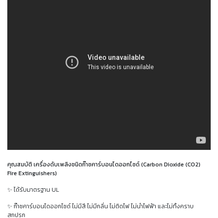
คุณสมบัติ เครื่องดับเพลิงชนิดก๊าซคาร์บอนไดออกไซด์ (Carbon Dioxide (CO2)
Fire Extinguishers)
✨ ได้รับมาตรฐาน UL
✨ ก๊าซคาร์บอนไดออกไซด์ ไม่มีสี ไม่มีกลิ่น ไม่ติดไฟ ไม่นำไฟฟ้า และไม่ทิ้งคราบ
สกปรก