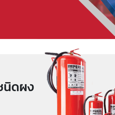
งชนิดผง