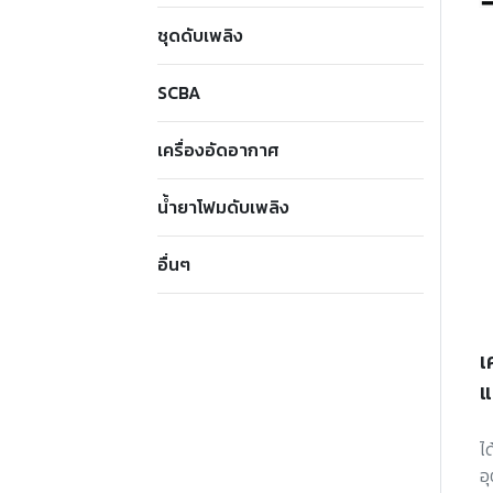
ชุดดับเพลิง
SCBA
เครื่องอัดอากาศ
น้ำยาโฟมดับเพลิง
อื่นๆ
เ
แ
ไ
อ