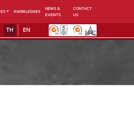
NEWS &
CONTACT
CES
KNOWLEDGES
EVENTS
US
TH
EN